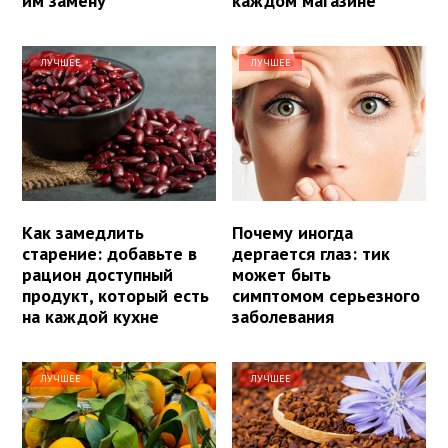
им замену
каждом магазине
ЛУЧШЕЕ
ЛУЧШЕЕ
Как замедлить
Почему иногда
старение: добавьте в
дергается глаз: тик
рацион доступный
может быть
продукт, который есть
симптомом серьезного
на каждой кухне
заболевания
ЛУЧШЕЕ
ЛУЧШЕЕ