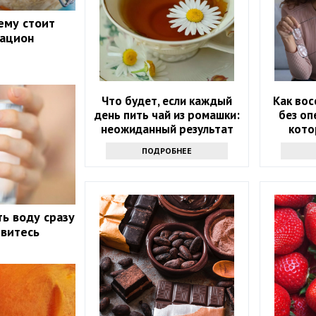
ему стоит
рацион
у
Что будет, если каждый
Как вос
день пить чай из ромашки:
без оп
неожиданный результат
кото
ПОДРОБНЕЕ
ть воду сразу
ивитесь