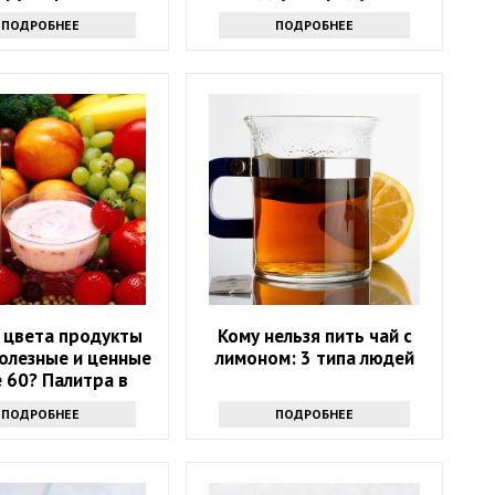
утаивать
возможны опасные
ПОДРОБНЕЕ
ПОДРОБНЕЕ
последствия
 цвета продукты
Кому нельзя пить чай с
олезные и ценные
лимоном: 3 типа людей
 60? Палитра в
тарелке
ПОДРОБНЕЕ
ПОДРОБНЕЕ