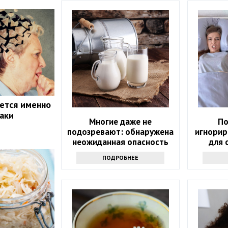
ется именно
наки
Многие даже не
По
подозревают: обнаружена
игнорир
неожиданная опасность
для 
сырого молока
ПОДРОБНЕЕ