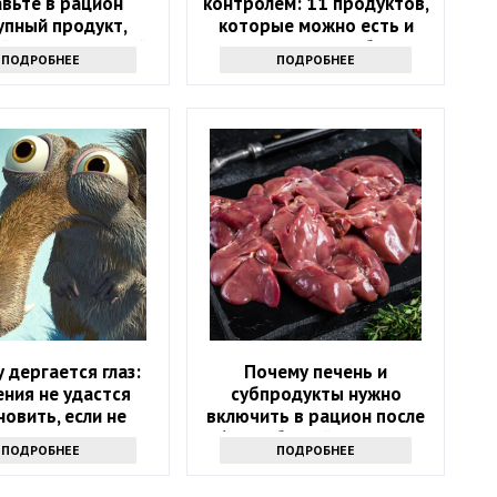
вьте в рацион
контролем: 11 продуктов,
упный продукт,
которые можно есть и
й есть на каждой
которых стоит избегать
ПОДРОБНЕЕ
ПОДРОБНЕЕ
кухне
 дергается глаз:
Почему печень и
ния не удастся
субпродукты нужно
новить, если не
включить в рацион после
аете причину
60? Забытый источник
ПОДРОБНЕЕ
ПОДРОБНЕЕ
силы