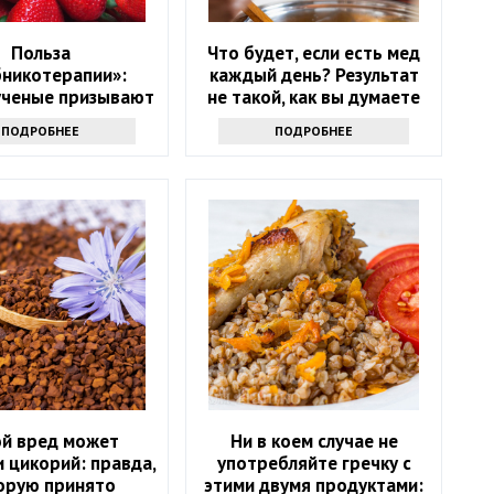
Польза
Что будет, если есть мед
бникотерапии»:
каждый день? Результат
ученые призывают
не такой, как вы думаете
 в возрасте 50+
ПОДРОБНЕЕ
ПОДРОБНЕЕ
ать на эту ягоду
ой вред может
Ни в коем случае не
 цикорий: правда,
употребляйте гречку с
орую принято
этими двумя продуктами: