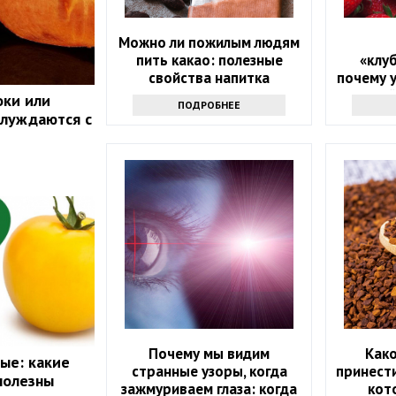
Можно ли пожилым людям
пить какао: полезные
«клу
свойства напитка
почему 
людей
оки или
ПОДРОБНЕЕ
налег
блуждаются с
Почему мы видим
Как
ые: какие
странные узоры, когда
принести
полезны
зажмуриваем глаза: когда
кот