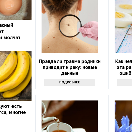
пасный
ет
и молчат
Правда ли травма родинки
Как не
приводит к раку: новые
эта р
данные
ошиб
полез
ПОДРОБНЕЕ
уют есть
тся, многие