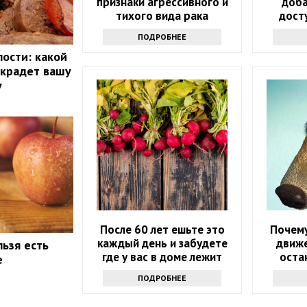
признаки агрессивного и
доба
тихого вида рака
дост
которы
ПОДРОБНЕЕ
лости: какой
 крадет вашу
у
После 60 лет ешьте это
Почему
каждый день и забудете
движе
льзя есть
где у вас в доме лежит
оста
е
аптечка
узн
ПОДРОБНЕЕ