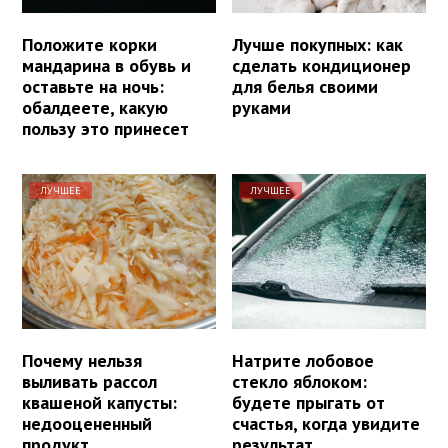
Положите корки
Лучше покупных: как
мандарина в обувь и
сделать кондиционер
оставьте на ночь:
для белья своими
обалдеете, какую
руками
пользу это принесет
ЛУЧШЕЕ
ЛУЧШЕЕ
Почему нельзя
Натрите лобовое
выливать рассол
стекло яблоком:
квашеной капусты:
будете прыгать от
недооцененный
счастья, когда увидите
продукт
результат