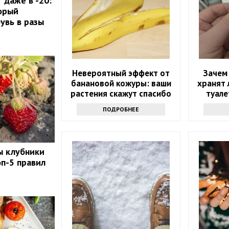
 даже в -20:
орый
увь в разы
Невероятный эффект от
Зачем
банановой кожуры: ваши
хранят 
растения скажут спасибо
туале
знаю
ПОДРОБНЕЕ
ы клубники
оп-5 правил