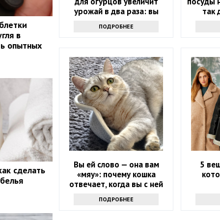
для огурцов увеличит
посуды 
урожай в два раза: вы
так 
удивитесь
опы
аблетки
ПОДРОБНЕЕ
гля в
ть опытных
Вы ей слово — она вам
5 ве
как сделать
«мяу»: почему кошка
кото
 белья
отвечает, когда вы с ней
разговариваете
ПОДРОБНЕЕ