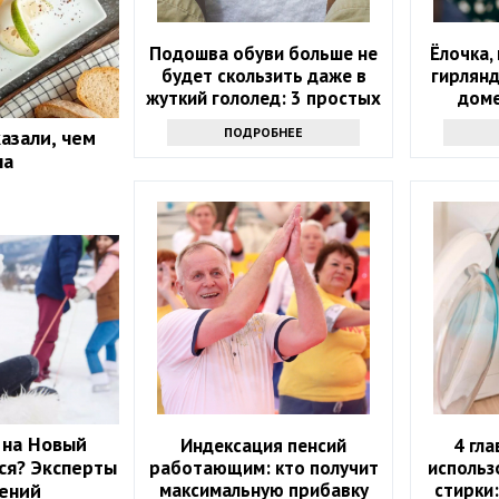
Подошва обуви больше не
Ёлочка,
будет скользить даже в
гирлянд
жуткий гололед: 3 простых
доме
хитрости
ПОДРОБНЕЕ
азали, чем
на
 на Новый
Индексация пенсий
4 гл
ься? Эксперты
работающим: кто получит
использ
максимальную прибавку
стирки
лений