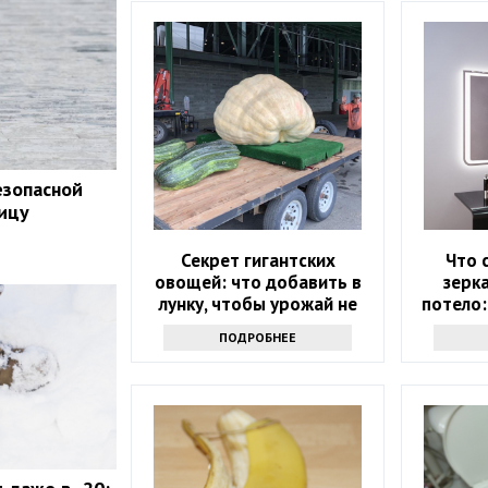
езопасной
ицу
Секрет гигантских
Что 
овощей: что добавить в
зерк
лунку, чтобы урожай не
потело:
поместился в ведро
ПОДРОБНЕЕ