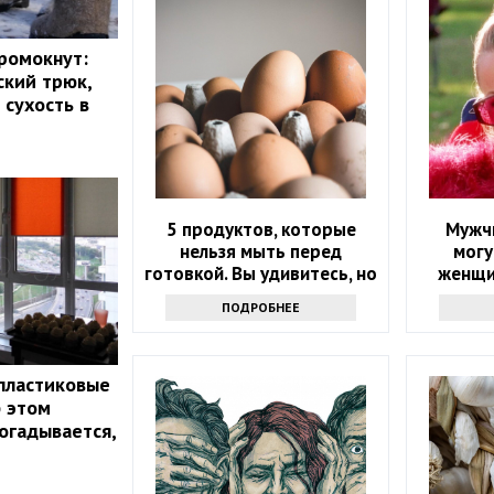
промокнут:
ский трюк,
 сухость в
5 продуктов, которые
Мужч
нельзя мыть перед
могу
готовкой. Вы удивитесь, но
женщи
это опасно
окруж
ПОДРОБНЕЕ
пластиковые
б этом
огадывается,