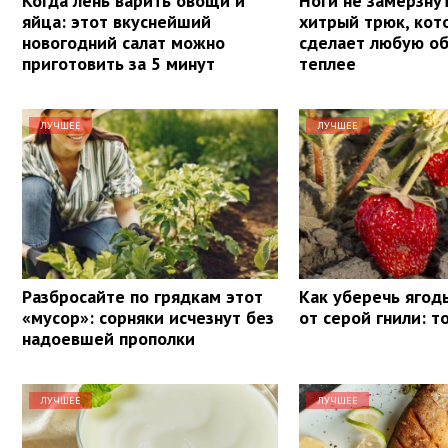
Когда лень варить овощи и
Ноги не замерзнут
яйца: этот вкуснейший
хитрый трюк, кот
новогодний салат можно
сделает любую об
приготовить за 5 минут
теплее
ЛУЧШЕЕ
ЛУЧШЕЕ
Разбросайте по грядкам этот
Как уберечь ягод
«мусор»: сорняки исчезнут без
от серой гнили: т
надоевшей прополки
ЛУЧШЕЕ
ЛУЧШЕЕ